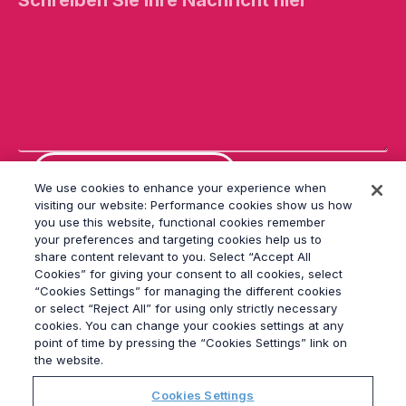
a
s
s
e
d
i
e
s
e
s
F
We use cookies to enhance your experience when
e
visiting our website: Performance cookies show us how
l
you use this website, functional cookies remember
d
l
your preferences and targeting cookies help us to
e
share content relevant to you. Select “Accept All
e
Cookies” for giving your consent to all cookies, select
r.
“Cookies Settings” for managing the different cookies
or select “Reject All” for using only strictly necessary
cookies. You can change your cookies settings at any
© 2026
Grayling
point of time by pressing the “Cookies Settings” link on
Impressum
the website.
Datenschutz
Cookies Settings
Modern Slavery Statement