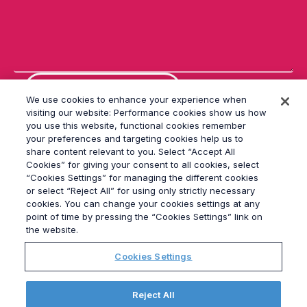
d
ej
a
e
st
e
c
a
We use cookies to enhance your experience when
m
visiting our website: Performance cookies show us how
p
you use this website, functional cookies remember
o
v
your preferences and targeting cookies help us to
a
share content relevant to you. Select “Accept All
cí
Cookies” for giving your consent to all cookies, select
o.
“Cookies Settings” for managing the different cookies
or select “Reject All” for using only strictly necessary
cookies. You can change your cookies settings at any
© 2026
Grayling
point of time by pressing the “Cookies Settings” link on
Ley contra la esclavitud moderna
the website.
política de privacidad
Cookies Settings
Ley contra la esclavitud moderna
Ética
Elections Hub
Reject All