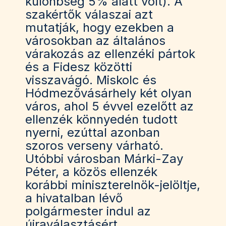
különbség 5% alatt volt). A
szakértők válaszai azt
mutatják, hogy ezekben a
városokban az általános
várakozás az ellenzéki pártok
és a Fidesz közötti
visszavágó. Miskolc és
Hódmezővásárhely két olyan
város, ahol 5 évvel ezelőtt az
ellenzék könnyedén tudott
nyerni, ezúttal azonban
szoros verseny várható.
Utóbbi városban Márki-Zay
Péter, a közös ellenzék
korábbi miniszterelnök-jelöltje,
a hivatalban lévő
polgármester indul az
újraválasztásért.