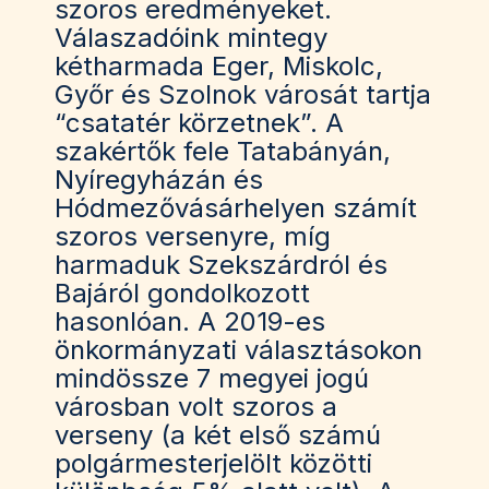
szoros eredményeket.
Válaszadóink mintegy
kétharmada Eger, Miskolc,
Győr és Szolnok városát tartja
“csatatér körzetnek”. A
szakértők fele Tatabányán,
Nyíregyházán és
Hódmezővásárhelyen számít
szoros versenyre, míg
harmaduk Szekszárdról és
Bajáról gondolkozott
hasonlóan. A 2019-es
önkormányzati választásokon
mindössze 7 megyei jogú
városban volt szoros a
verseny (a két első számú
polgármesterjelölt közötti