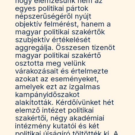
hogy elemzésünk nem az
egyes politikai pártok
népszerűségéről nyújt
objektív felmérést, hanem a
magyar politikai szakértők
szubjektív értékelését
aggregálja. Összesen tizenöt
magyar politikai szakértő
osztotta meg velünk
várakozásait és értelmezte
azokat az eseményeket,
amelyek ezt az izgalmas
kampányidőszakot
alakították. Kérdőívünket hét
elemző intézet politikai
szakértői, négy akadémiai
intézmény kutatói és két
politikai újságíró töltötték ki. A