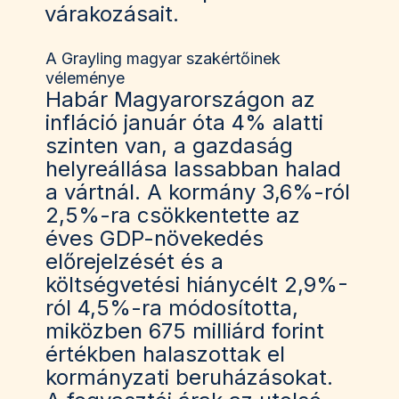
várakozásait.
A Grayling magyar szakértőinek
véleménye
Habár Magyarországon az
infláció január óta 4% alatti
szinten van, a gazdaság
helyreállása lassabban halad
a vártnál. A kormány 3,6%-ról
2,5%-ra csökkentette az
éves GDP-növekedés
előrejelzését és a
költségvetési hiánycélt 2,9%-
ról 4,5%-ra módosította,
miközben 675 milliárd forint
értékben halaszottak el
kormányzati beruházásokat.