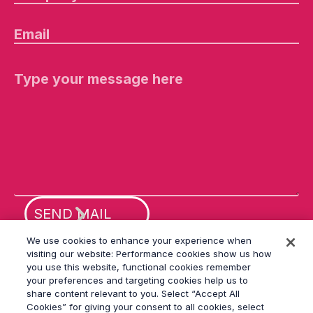
Pl
e
a
s
e
le
a
v
e
th
is
fi
el
d
e
m
p
ty
We use cookies to enhance your experience when
.
visiting our website: Performance cookies show us how
you use this website, functional cookies remember
your preferences and targeting cookies help us to
share content relevant to you. Select “Accept All
Cookies” for giving your consent to all cookies, select