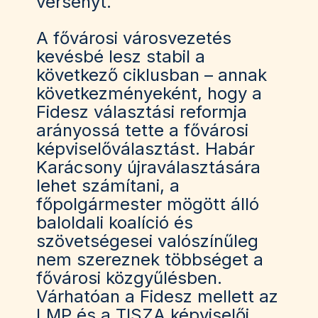
versenyt.
A fővárosi városvezetés
kevésbé lesz stabil a
következő ciklusban – annak
következményeként, hogy a
Fidesz választási reformja
arányossá tette a fővárosi
képviselőválasztást. Habár
Karácsony újraválasztására
lehet számítani, a
főpolgármester mögött álló
baloldali koalíció és
szövetségesei valószínűleg
nem szereznek többséget a
fővárosi közgyűlésben.
Várhatóan a Fidesz mellett az
LMP és a TISZA képviselői