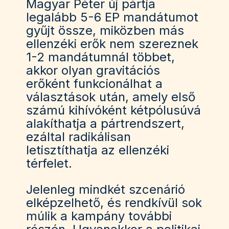
Magyar Péter új pártja
legalább 5-6 EP mandátumot
gyűjt össze, miközben más
ellenzéki erők nem szereznek
1-2 mandátumnál többet,
akkor olyan gravitációs
erőként funkcionálhat a
választások után, amely első
számú kihívóként kétpólusúvá
alakíthatja a pártrendszert,
ezáltal radikálisan
letisztíthatja az ellenzéki
térfelet.
Jelenleg mindkét szcenárió
elképzelhető, és rendkívül sok
múlik a kampány további