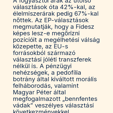
A fogyasztói árak az utolsó
választások óta 42%-kal, az
élelmiszerárak pedig 67%-kal
nőttek. Az EP-választások
megmutatják, hogy a Fidesz
képes lesz-e megőrizni
pozícióit a megélhetési válság
közepette, az EU-s
forrásokból származó
választási jóléti transzferek
nélkül is. A pénzügyi
nehézségek, a pedofília
botrány által kiváltott morális
felháborodás, valamint
Magyar Péter által
megfogalmazott „bennfentes
vádak” veszélyes választási
következményekkel