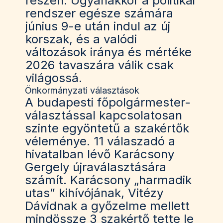
részén. Ugyanakkor a politikai
rendszer egésze számára
június 9-e után indul az új
korszak, és a valódi
változások iránya és mértéke
2026 tavaszára válik csak
világossá.
Önkormányzati választások
A budapesti főpolgármester-
választással kapcsolatosan
szinte egyöntetű a szakértők
véleménye. 11 válaszadó a
hivatalban lévő Karácsony
Gergely újraválasztására
számít. Karácsony „harmadik
utas” kihívójának, Vitézy
Dávidnak a győzelme mellett
mindössze 3 szakértő tette le