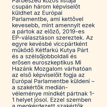
Párbeszéd közös listája
csupán három képviselőt
küldhet az Európai
Parlamentbe, ami kettővel
kevesebb, mint amennyit ezek
a pártok az előző, 2019-es
EP-választáson szereztek. Az
egyre kevésbé viccpártként
működő Kétfarkú Kutya Párt
és a szélsőjobboldali és
erősen euroszkeptikus Mi
Hazánk Mozgalom várhatóan
az első képviselőit fogja az
Európai Parlamentbe küldeni –
a szakértők medián-
véleménye mindkét pártnak 1-
1 helyet jósol. Ezzel szemben
a megkérdezett szakértők