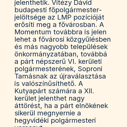
jelenthetik. Vitézy Dávid
budapesti főpolgármester-
jelöltsége az LMP pozícióját
erősíti meg a fővárosban. A
Momentum továbbra is jelen
lehet a fővárosi közgyűlésben
és más nagyobb települések
önkormányzatában, továbbá
a párt népszerű VI. kerületi
polgármesterének, Soproni
Tamásnak az újraválasztása
is valószínűsíthető. A
Kutyapárt számára a XII.
kerület jelenthet nagy
áttörést, ha a párt elnökének
sikerül megnyernie a
hegyvidéki polgármesteri