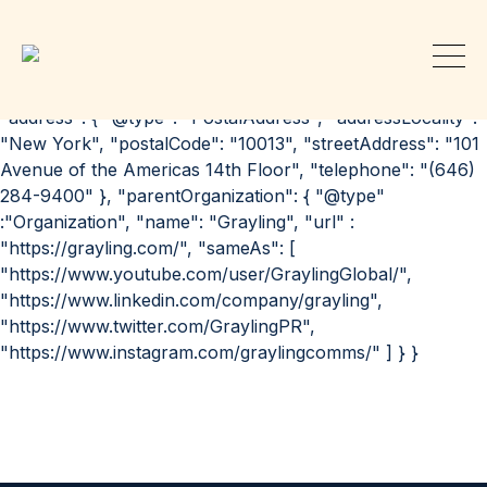
{ "@context": "http://schema.org", "@id":
"https://grayling.com/our-offices/new-york/", "@type":
"Organization", "url": "https://grayling.com/our-
offices/new-york/", "name": "Grayling | New York",
"address": { "@type": "PostalAddress", "addressLocality":
"New York", "postalCode": "10013", "streetAddress": "101
Avenue of the Americas 14th Floor", "telephone": "(646)
284-9400" }, "parentOrganization": { "@type"
:"Organization", "name": "Grayling", "url" :
"https://grayling.com/", "sameAs": [
"https://www.youtube.com/user/GraylingGlobal/",
"https://www.linkedin.com/company/grayling",
"https://www.twitter.com/GraylingPR",
"https://www.instagram.com/graylingcomms/" ] } }