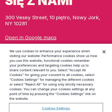
SIĘ Z NAMI
300 Vesey Street, 10 piętro, Nowy Jork,
NY 10281
Open in Google maps
+1 (646)-284-9400
We use cookies to enhance your experience when
newyork@grayling.com
visiting our website: Performance cookies show us how
you use this website, functional cookies remember
your preferences and targeting cookies help us to
share content relevant to you. Select “Accept All
Cookies” for giving your consent to all cookies, select
“Cookies Settings” for managing the different cookies
or select “Reject All” for using only strictly necessary
© 2026
Grayling
cookies. You can change your cookies settings at any
Regulamin
point of time by pressing the “Cookies Settings” link on
Polityka Prywatności
the website.
Sygnalista
Cookies Settings
Modern Slavery Act