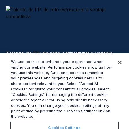
Talento de FP: de reto estructural a ventaja
competitiva
We use cookies to enhance your experience when
visiting our website: Performance cookies show us how
you use this website, functional cookies remember
Leer más
your preferences and targeting cookies help us to
share content relevant to you. Select “Accept All
Cookies” for giving your consent to all cookies, select
“Cookies Settings” for managing the different cookies
or select “Reject All” for using only strictly necessary
cookies. You can change your cookies settings at any
© 2026
Grayling
point of time by pressing the “Cookies Settings” link on
Ley contra la esclavitud moderna
the website.
política de privacidad
Cookies Settings
Ley contra la esclavitud moderna