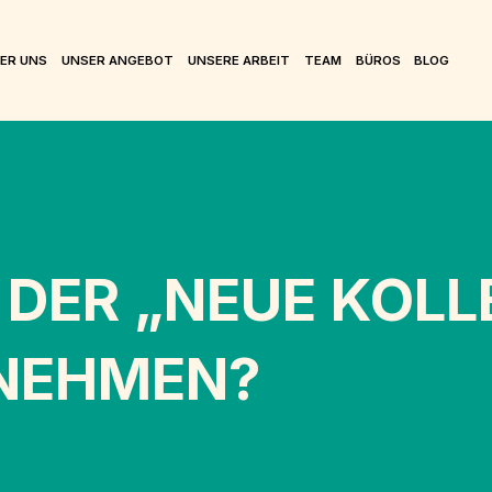
ER UNS
UNSER ANGEBOT
UNSERE ARBEIT
TEAM
BÜROS
BLOG
DER „NEUE KOLL
RNEHMEN?