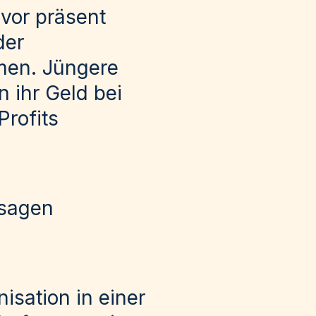
vor präsent
der
emen.
Jüngere
 ihr Geld bei
Profits
 sagen
sation in einer