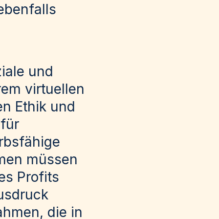
ebenfalls
ziale und
em virtuellen
en Ethik und
für
erbsfähige
hmen müssen
es Profits
usdruck
ahmen, die in