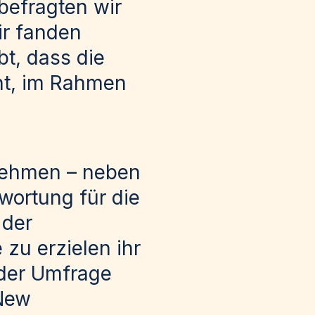
befragten wir
ir fanden
bt, dass die
eht, im Rahmen
rnehmen – neben
wortung für die
 der
zu erzielen ihr
 der Umfrage
New