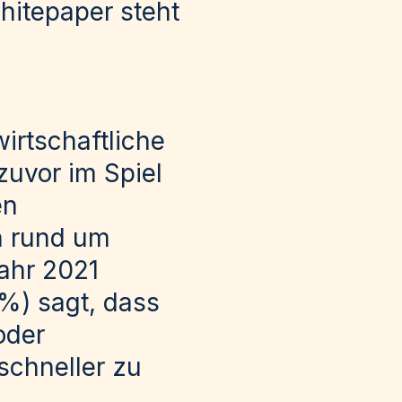
itepaper steht
irtschaftliche
zuvor im Spiel
en
n rund um
ahr 2021
 %) sagt, dass
oder
schneller zu