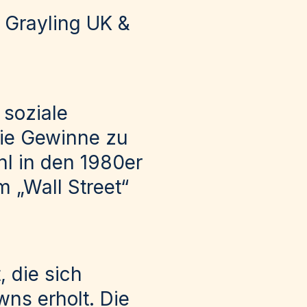
, Grayling UK &
 soziale
die Gewinne zu
hl in den 1980er
lm „Wall Street“
, die sich
wns erholt. Die