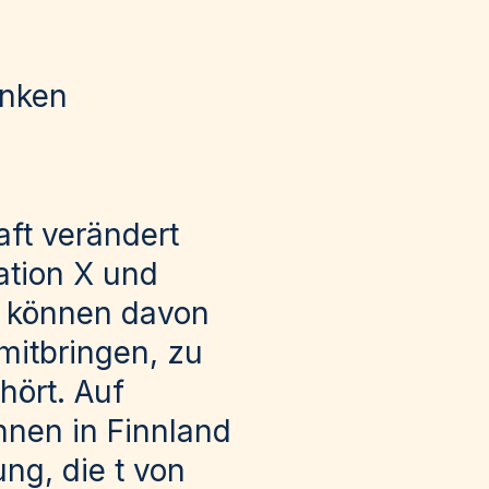
enken
ft verändert
ation X und
ir können davon
mitbringen, zu
hört. Auf
innen in Finnland
ng, die t von