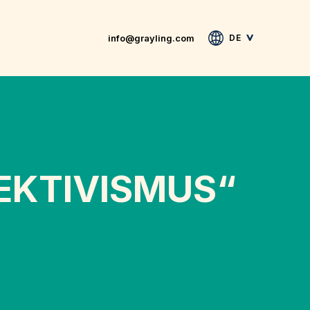
info@grayling.com
DE
EKTIVISMUS“