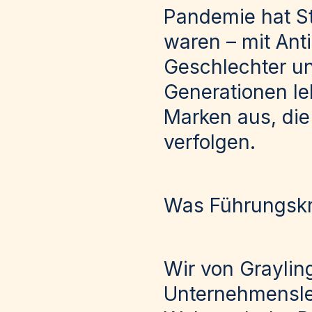
Pandemie hat St
waren – mit Ant
Geschlechter u
Generationen le
Marken aus, die
verfolgen.
Was Führungskrä
Wir von Graylin
Unternehmenslen