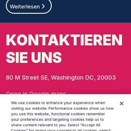
Weiterlesen
KONTAKTIEREN
SIE UNS
80 M Street SE, Washington DC, 20003
Open in Google maps
We use cookies to enhance your experience when
+1 646-284-9400
visiting our website: Performance cookies show us how
washington@grayling.com
you use this website, functional cookies remember
your preferences and targeting cookies help us to
share content relevant to you. Select “Accept All
Cookies” for giving your consent to all cookies, select