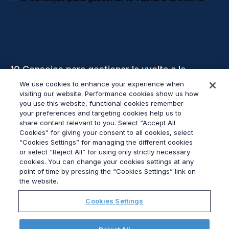
10 Consejos para gestionar la vuelta a la
oficina
We use cookies to enhance your experience when
visiting our website: Performance cookies show us how
you use this website, functional cookies remember
Leer más
your preferences and targeting cookies help us to
share content relevant to you. Select “Accept All
Cookies” for giving your consent to all cookies, select
“Cookies Settings” for managing the different cookies
or select “Reject All” for using only strictly necessary
cookies. You can change your cookies settings at any
© 2026
Grayling
point of time by pressing the “Cookies Settings” link on
Ley contra la esclavitud moderna
the website.
política de privacidad
Cookies Settings
Ley contra la esclavitud moderna
Ética
Elections Hub