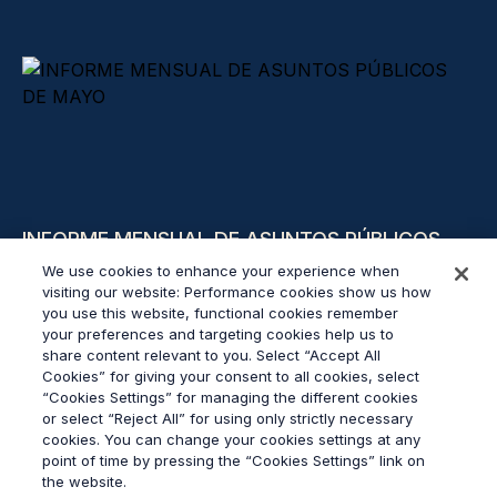
INFORME MENSUAL DE ASUNTOS PÚBLICOS
DE MAYO
We use cookies to enhance your experience when
visiting our website: Performance cookies show us how
you use this website, functional cookies remember
Leer más
your preferences and targeting cookies help us to
share content relevant to you. Select “Accept All
Cookies” for giving your consent to all cookies, select
“Cookies Settings” for managing the different cookies
or select “Reject All” for using only strictly necessary
cookies. You can change your cookies settings at any
© 2026
Grayling
point of time by pressing the “Cookies Settings” link on
Ley contra la esclavitud moderna
the website.