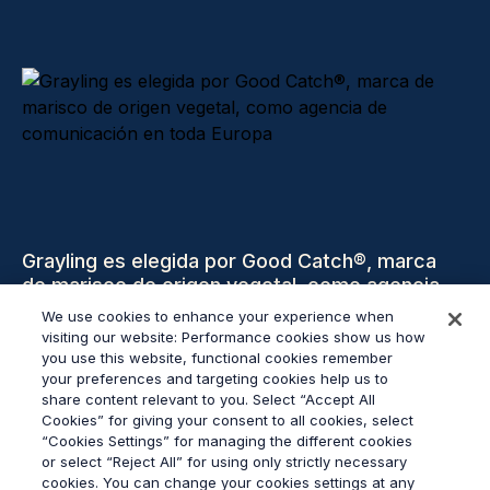
Grayling es elegida por Good Catch®, marca
de marisco de origen vegetal, como agencia
de comunicación en toda Europa
We use cookies to enhance your experience when
visiting our website: Performance cookies show us how
you use this website, functional cookies remember
Leer más
your preferences and targeting cookies help us to
share content relevant to you. Select “Accept All
Cookies” for giving your consent to all cookies, select
“Cookies Settings” for managing the different cookies
or select “Reject All” for using only strictly necessary
cookies. You can change your cookies settings at any